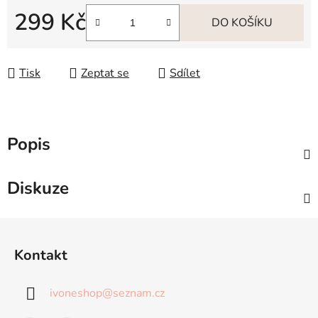
299 Kč
DO KOŠÍKU
Měrná cena:
Tisk
Zeptat se
Sdílet
Popis
Diskuze
Z
á
Kontakt
p
a
ivoneshop
@
seznam.cz
t