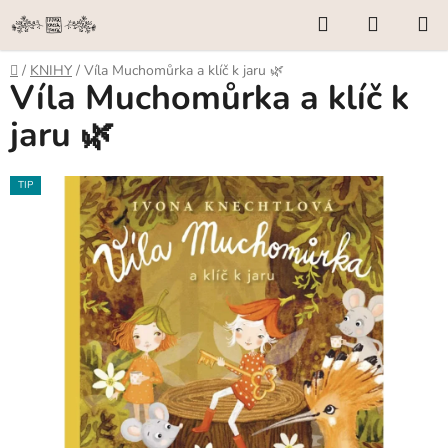
Přejít
Hledat
NÁKUP
na
KOŠÍK
obsah
Domů
/
KNIHY
/
Víla Muchomůrka a klíč k jaru 🌿
Víla Muchomůrka a klíč k
jaru 🌿
TIP