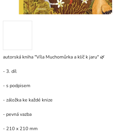
autorská kniha "Víla Muchomůrka a klíč k jaru" 🌿
- 3. díl
- s podpisem
- záložka ke každé knize
- pevná vazba
- 210 x 210 mm