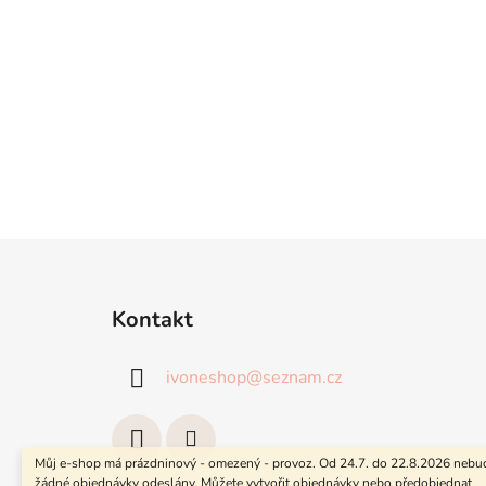
Z
á
Kontakt
p
a
ivoneshop
@
seznam.cz
t
í
Můj e-shop má prázdninový - omezený - provoz. Od 24.7. do 22.8.2026 neb
žádné objednávky odeslány. Můžete vytvořit objednávky nebo předobjednat