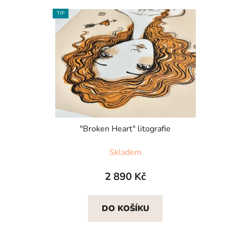
V
TIP
ý
p
i
s
p
r
o
d
u
"Broken Heart" litografie
k
Skladem
t
ů
2 890 Kč
DO KOŠÍKU