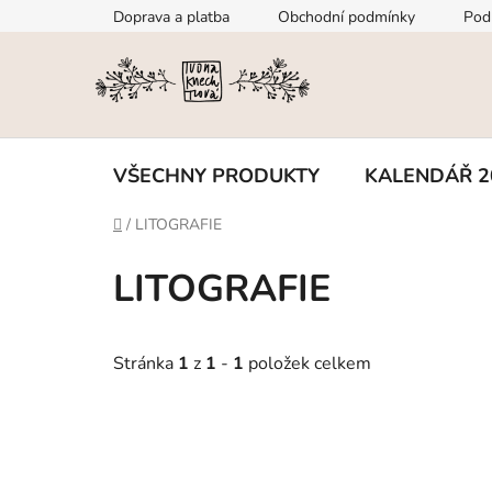
Přejít
Doprava a platba
Obchodní podmínky
Pod
na
obsah
VŠECHNY PRODUKTY
KALENDÁŘ 2
Domů
/
LITOGRAFIE
LITOGRAFIE
Stránka
1
z
1
-
1
položek celkem