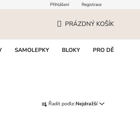
Přihlášení
Registrace
PRÁZDNÝ KOŠÍK
NÁKUPNÍ
KOŠÍK
Y
SAMOLEPKY
BLOKY
PRO DĚTI
BL
Ř
Řadit podle:
Nejdražší
a
z
e
n
í