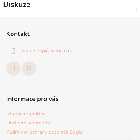
Diskuze
Z
á
Kontakt
p
a
ivoneshop
@
seznam.cz
t
í
Informace pro vás
Doprava a platba
Obchodní podmínky
Podmínky ochrany osobních údajů