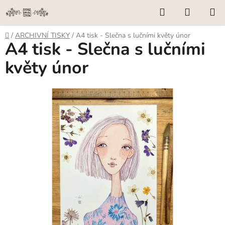
Přejít
Hledat
NÁKUP
na
KOŠÍK
obsah
Domů
/
ARCHIVNÍ TISKY
/
A4 tisk - Slečna s lučními květy únor
A4 tisk - Slečna s lučními
květy únor