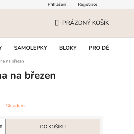
Přihlášení
Registrace
PRÁZDNÝ KOŠÍK
NÁKUPNÍ
KOŠÍK
Y
SAMOLEPKY
BLOKY
PRO DĚTI
BL
čna na březen
na na březen
Skladem
DO KOŠÍKU