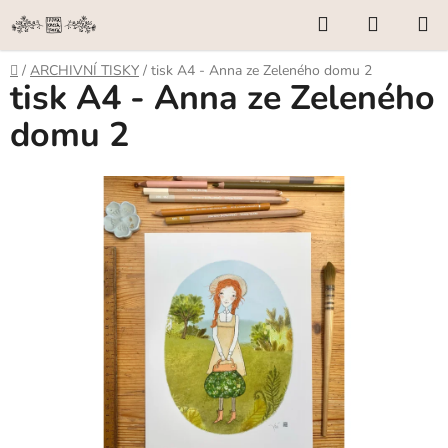
Přejít
Hledat
NÁKUP
na
KOŠÍK
obsah
Domů
/
ARCHIVNÍ TISKY
/
tisk A4 - Anna ze Zeleného domu 2
tisk A4 - Anna ze Zeleného
domu 2