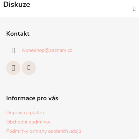
Diskuze
Z
á
Kontakt
p
a
ivoneshop
@
seznam.cz
t
í
Informace pro vás
Doprava a platba
Obchodní podmínky
Podmínky ochrany osobních údajů