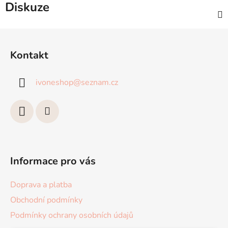
Diskuze
Z
á
Kontakt
p
a
ivoneshop
@
seznam.cz
t
í
Informace pro vás
Doprava a platba
Obchodní podmínky
Podmínky ochrany osobních údajů