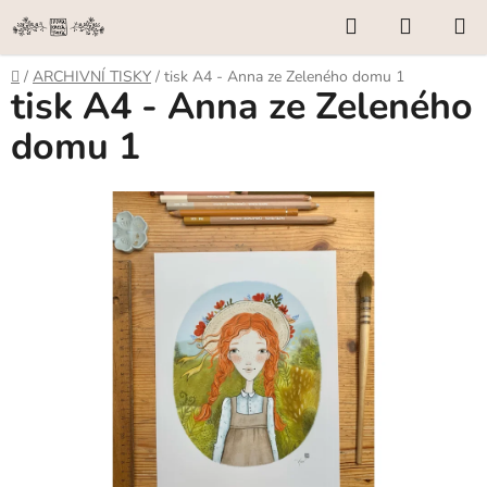
Přejít
Hledat
NÁKUP
na
KOŠÍK
obsah
Domů
/
ARCHIVNÍ TISKY
/
tisk A4 - Anna ze Zeleného domu 1
tisk A4 - Anna ze Zeleného
domu 1