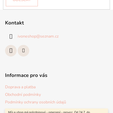
Z
á
Kontakt
p
a
ivoneshop
@
seznam.cz
t
í
Informace pro vás
Doprava a platba
Obchodní podmínky
Podmínky ochrany osobních údajů
Můj e-shop má prázdninový - omezený - provoz. Od 24.7. do