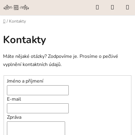
Přejít
Hledat
NÁKUP
na
KOŠÍK
obsah
Domů
/
Kontakty
Kontakty
Máte nějaké otázky? Zodpovíme je. Prosíme o pečlivé
vyplnění kontaktních údajů.
Jméno a příjmení
E-mail
Zpráva