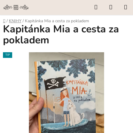
Přejít
Hledat
NÁKUP
na
KOŠÍK
obsah
Domů
/
KNIHY
/
Kapitánka Mia a cesta za pokladem
Kapitánka Mia a cesta za
pokladem
TIP