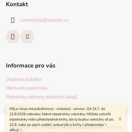
á
Kontakt
p
a
ivoneshop
@
seznam.cz
t
í
Informace pro vás
Doprava a platba
Obchodní podmínky
Podmínky ochrany osobních údajů
Můj e-shop má prázdninový - omezený - provoz. Od 24.7. do
22.8.2026 nebudou žádné objednávky odeslány. Můžete vytvořit
objednávky nebo předobjednat knihy, ale ty budou odeslány až po
Vytvořil Shoptet
22.8. nebo po jejich vydání, pokud jde o knihy z předprodeje ✨
Copyright 2026
Ivona Knechtlová ilustrace
. Všechna
děkuji ✨