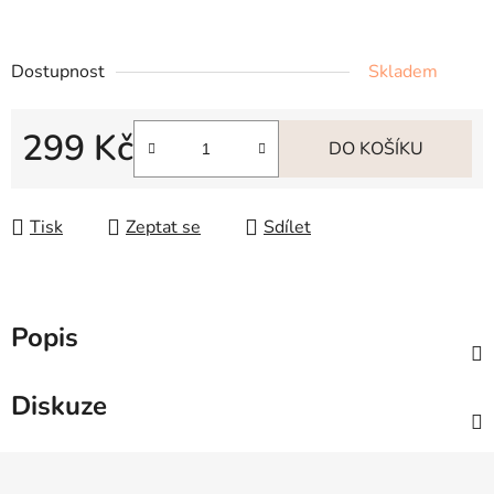
Dostupnost
Skladem
299 Kč
DO KOŠÍKU
Měrná cena:
Tisk
Zeptat se
Sdílet
Popis
Diskuze
Z