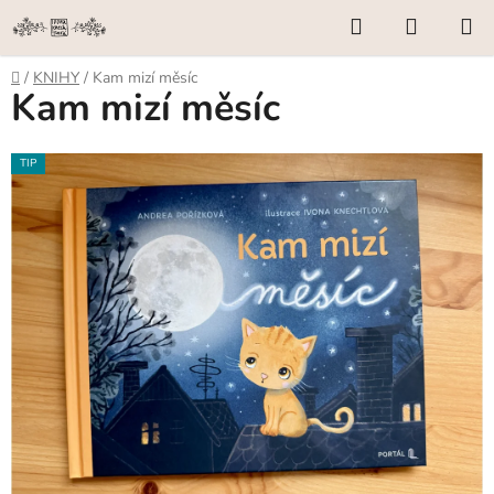
Přejít
Hledat
NÁKUP
na
KOŠÍK
obsah
Domů
/
KNIHY
/
Kam mizí měsíc
Kam mizí měsíc
TIP