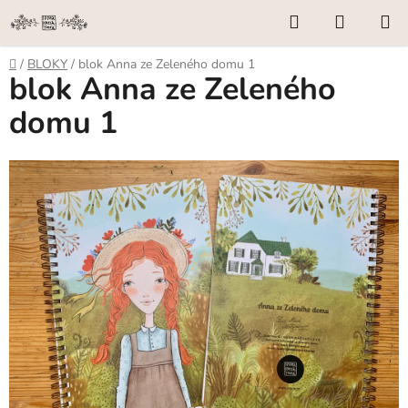
Přejít
Hledat
NÁKUP
na
KOŠÍK
obsah
Domů
/
BLOKY
/
blok Anna ze Zeleného domu 1
blok Anna ze Zeleného
domu 1