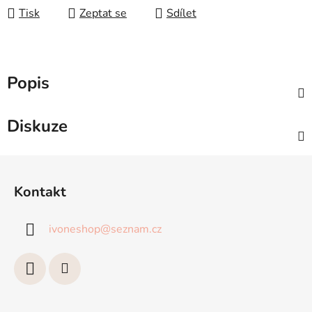
Tisk
Zeptat se
Sdílet
Popis
Diskuze
Z
á
Kontakt
p
a
ivoneshop
@
seznam.cz
t
í