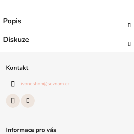
Popis
Diskuze
Z
á
Kontakt
p
a
ivoneshop
@
seznam.cz
t
í
Informace pro vás