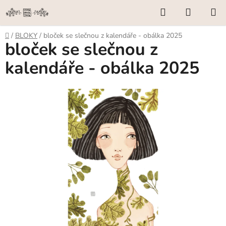
Přejít
Hledat
NÁKUP
na
KOŠÍK
obsah
Domů
/
BLOKY
/
bloček se slečnou z kalendáře - obálka 2025
bloček se slečnou z
kalendáře - obálka 2025