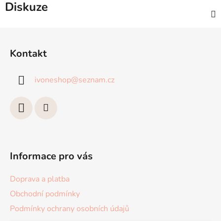
Diskuze
Z
á
Kontakt
p
a
ivoneshop
@
seznam.cz
t
í
Informace pro vás
Doprava a platba
Obchodní podmínky
Podmínky ochrany osobních údajů