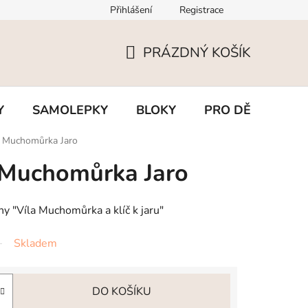
Přihlášení
Registrace
PRÁZDNÝ KOŠÍK
NÁKUPNÍ
KOŠÍK
Y
SAMOLEPKY
BLOKY
PRO DĚTI
BL
la Muchomůrka Jaro
a Muchomůrka Jaro
hy "Víla Muchomůrka a klíč k jaru"
Skladem
DO KOŠÍKU