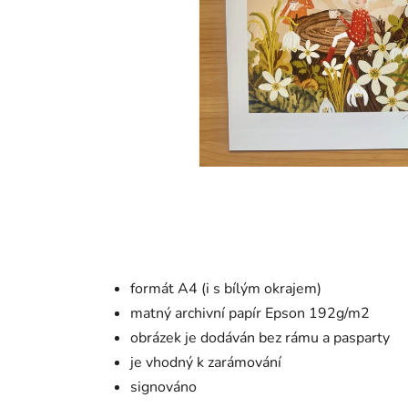
formát A4 (i s bílým okrajem)
matný archivní papír Epson 192g/m2
obrázek je dodáván bez rámu a pasparty
je vhodný k zarámování
signováno