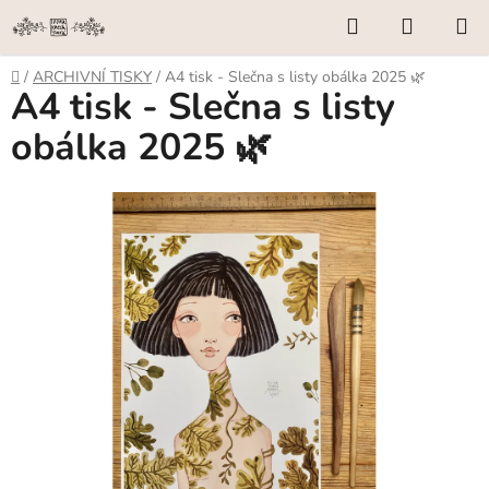
Přejít
Hledat
NÁKUP
na
KOŠÍK
obsah
Domů
/
ARCHIVNÍ TISKY
/
A4 tisk - Slečna s listy obálka 2025 🌿
A4 tisk - Slečna s listy
obálka 2025 🌿