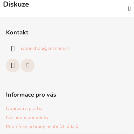
Diskuze
Z
á
Kontakt
p
a
ivoneshop
@
seznam.cz
t
í
Informace pro vás
Doprava a platba
Obchodní podmínky
Podmínky ochrany osobních údajů