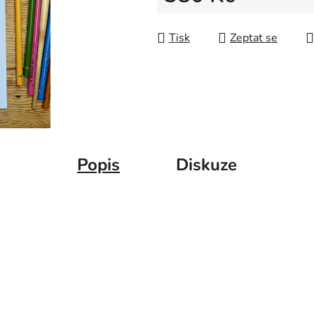
Měrná cena:
Tisk
Zeptat se
Popis
Diskuze