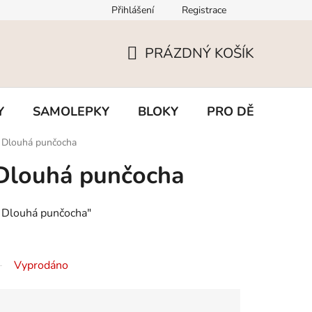
Přihlášení
Registrace
PRÁZDNÝ KOŠÍK
NÁKUPNÍ
KOŠÍK
Y
SAMOLEPKY
BLOKY
PRO DĚTI
BL
pi Dlouhá punčocha
i Dlouhá punčocha
i Dlouhá punčocha"
Vyprodáno