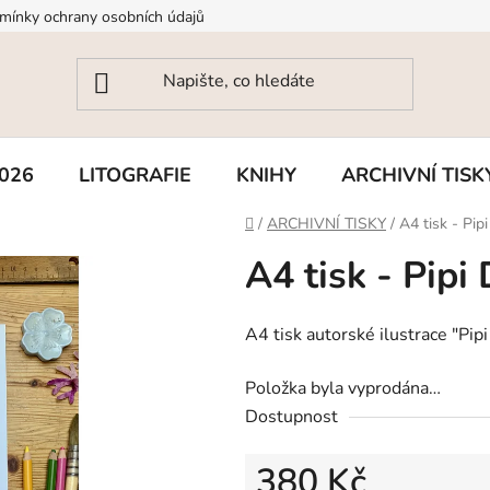
mínky ochrany osobních údajů
026
LITOGRAFIE
KNIHY
ARCHIVNÍ TISK
Domů
/
ARCHIVNÍ TISKY
/
A4 tisk - Pi
A4 tisk - Pip
A4 tisk autorské ilustrace "
Pip
Položka byla vyprodána…
Dostupnost
380 Kč